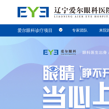
近视治疗科
白内障科
小儿斜弱视科
医学验光配镜科
眼整形泪道科
眼底病科
青光眼科
角膜及眼表科
中医眼科
爱尔眼科诊疗项目
专家团队
来院