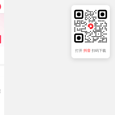
打开
抖音
扫码下载
援