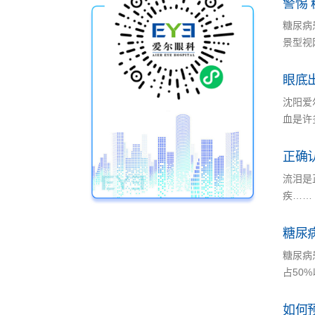
警惕
糖尿病
景型视
眼底
沈阳爱
血是许
正确
流泪是
疾……
糖尿
糖尿病
占50
如何