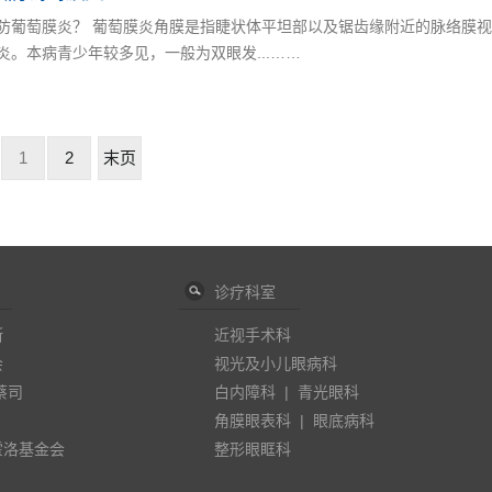
防葡萄膜炎？ 葡萄膜炎角膜是指睫状体平坦部以及锯齿缘附近的脉络膜视
炎。本病青少年较多见，一般为双眼发...……
1
2
末页
诊疗科室
斯
近视手术科
会
视光及小儿眼病科
蔡司
白内障科
|
青光眼科
角膜眼表科
|
眼底病科
霍洛基金会
整形眼眶科