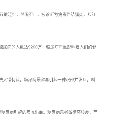
婴双眼泛红，哭闹不止，被诊断为病毒性结膜炎，即红
尿病的人数达9200万，糖尿病严重影响着人们的健
法大错特错，糖尿病最容易引起一种眼部并发症，叫
是糖尿病引起的眼底出血。糖尿病患者微循环较差，而