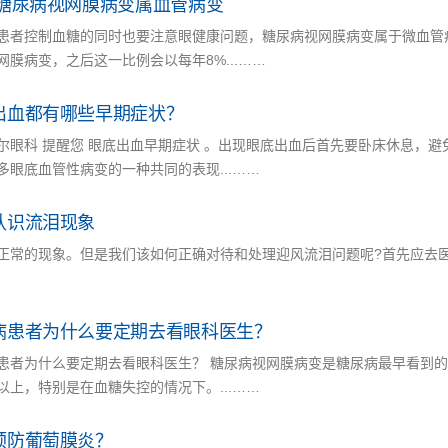
 糖尿病视网膜病变属血管病变
患者控制血糖的同时也要注意眼健康问题，糖尿病视网膜病变属于微血管病
网膜病变，之后这一比例会以每年8%...……
出血都有哪些早期症状？
尔眼科 提醒您 眼底出血早期症状 。出现眼底出血后首先要卧床休息，
多眼底血管性病变的一种共同的表现...……
认识流泪现象
正常的现象。但是我们该如何正确对待和处理迎风流泪问题呢?首先应去
病患者为什么要定期去看眼科医生？
患者为什么要定期去看眼科医生？ 糖尿病视网膜病变是糖尿病最早看到的
%以上，特别是在血糖失控的情况下。...……
预防葡萄膜炎？