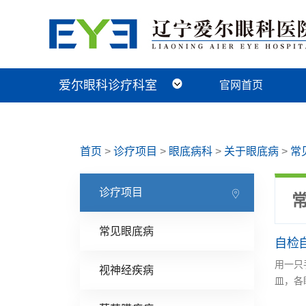
爱尔眼科诊疗科室
官网首页
近视手术科
视光及小儿眼病科
白内障科
青光眼科
角膜眼表科
整形眼眶科
眼底病科
中医眼科
首页
>
诊疗项目
>
眼底病科
>
关于眼底病
>
常
诊疗项目
常见眼底病
自检
用一只
视神经疾病
皿，各