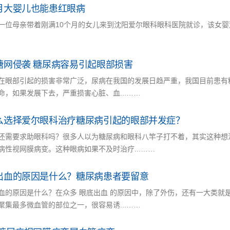
月大婴儿也能患红眼病
一位母亲带着刚满10个月的女儿来到沈阳爱尔眼科眼科医院就诊，该女
糖网侵袭 糖尿病容易引起眼部损害
在眼部引起的损害非常广泛，尿病在我国的发展日趋严重，我国目前患有糖
命，如果发展下去，严重损害心脏、血...……
么选择爱尔眼科治疗糖尿病引起的眼部并发症？
还需要求助眼科吗？很多人以为糖尿病和眼科八竿子打不着，其实这种想
病性视网膜病变。这种眼病如果不及时治疗...……
出血的原因是什么？糖尿病患者要留意
血的原因是什么？在众多 眼底出血 的原因中，除了外伤，还有一大类就
聚集最多微血管的部位之一，很容易诱...……