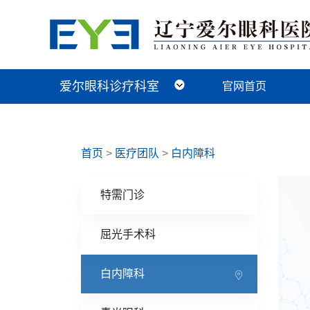
爱尔眼科诊疗科室
官网首页
近视手术科
视光及小儿眼病科
白内障科
青光眼科
角膜眼表科
整形眼眶科
眼底病科
中医眼科
首页
>
医疗团队
>
白内障科
特需门诊
屈光手术科
白内障科