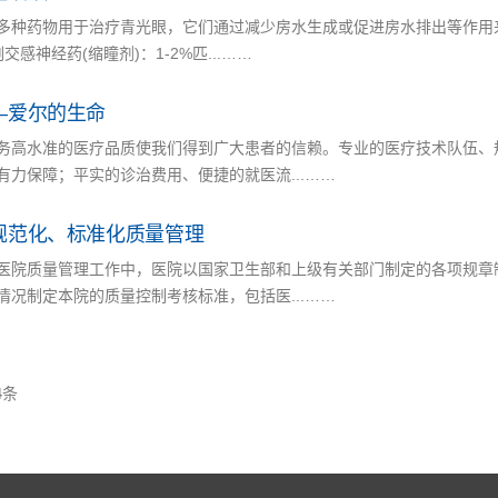
多种药物用于治疗青光眼，它们通过减少房水生成或促进房水排出等作用来
交感神经药(缩瞳剂)：1-2%匹...……
—爱尔的生命
务高水准的医疗品质使我们得到广大患者的信赖。专业的医疗技术队伍、
有力保障；平实的诊治费用、便捷的就医流...……
规范化、标准化质量管理
医院质量管理工作中，医院以国家卫生部和上级有关部门制定的各项规章
情况制定本院的质量控制考核标准，包括医...……
4
条