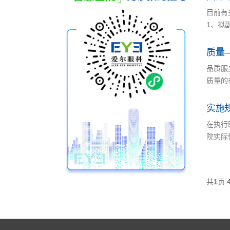
目前有
1、拟副
质量
品质服
质量的
实施
在执行
院实际
共
1
页