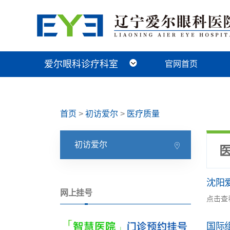
爱尔眼科诊疗科室
官网首页
近视手术科
视光及小儿眼病科
白内障科
青光眼科
角膜眼表科
整形眼眶科
眼底病科
中医眼科
首页
>
初访爱尔
>
医疗质量
初访爱尔
沈阳
网上挂号
点击查
国际