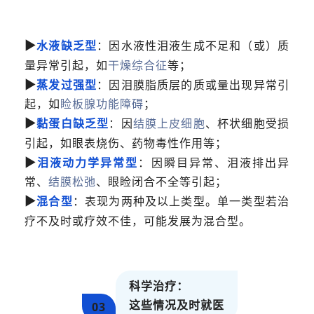
►
水液缺乏型
：因水液性泪液生成不足和（或）质
量异常引起，如
干燥综合征
等；
►
蒸发过强型
：因泪膜脂质层的质或量出现异常引
起，如
睑板腺功能障碍
；
►
黏蛋白缺乏型
：因
结膜上皮细胞
、杯状细胞受损
引起，如眼表烧伤、药物毒性作用等；
►
泪液动力学异常型
：因瞬目异常、泪液排出异
常、
结膜松弛
、眼睑闭合不全等引起；
►
混合型
：表现为两种及以上类型。单一类型若治
疗不及时或疗效不佳，可能发展为混合型。
科学治疗：
这些情况及时就医
03