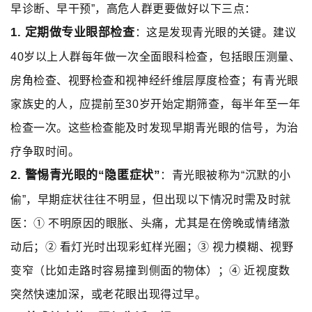
早诊断、早干预”，高危人群更要做好以下三点：
1.
定期做专业眼部检查
：这是发现青光眼的关键。建议
40岁以上人群每年做一次全面眼科检查，包括眼压测量、
房角检查、视野检查和视神经纤维层厚度检查；有青光眼
家族史的人，应提前至30岁开始定期筛查，每半年至一年
检查一次。这些检查能及时发现早期青光眼的信号，为治
疗争取时间。
2.
警惕青光眼的“隐匿症状”
：青光眼被称为“沉默的小
偷”，早期症状往往不明显，但出现以下情况时需及时就
医：① 不明原因的眼胀、头痛，尤其是在傍晚或情绪激
动后；② 看灯光时出现彩虹样光圈；③ 视力模糊、视野
变窄（比如走路时容易撞到侧面的物体）；④ 近视度数
突然快速加深，或老花眼出现得过早。