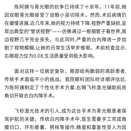
陈阿姨与青光眼的抗争已持续了十余年。11年前,她
因双眼青光眼接受了双眼小梁切除术。然而,术后病情仍
在缓慢进展,近几年来,她的视力持续下降,视野严重缺损,呈
现出典型的“管状视野”——仿佛通过一根细管子看世界,周
边视野几乎完全丧失。与此同时,严重的白内障进一步加
剧了视物模糊,让她的日常生活举步维艰。术前检查显示,
右眼视力仅为0.08,生活质量受到极大影响。
面对这样一位病史复杂、眼部结构脆弱的高龄患者,
传统手术面临不小的挑战。我院眼科团队经详细评估后,
为陈阿姨制定了个性化手术方案:右眼飞秒激光辅助前房
角切开联合白内障手术。
飞秒激光技术的引入,成为这台手术为青光眼患者保
驾护航的关键。传统白内障手术中,医生需要手工完成角
膜切口、环形撕囊、劈核等操作,精度和重复性受人为因