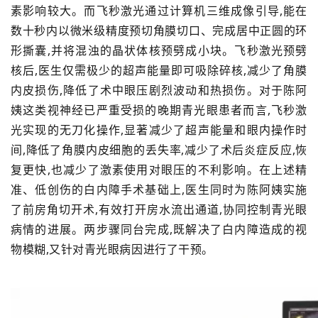
素影响较大。而飞秒激光通过计算机三维成像引导,能在
数十秒内以微米级精度预切角膜切口、完成居中正圆的环
形撕囊,并将混浊的晶状体核预劈成小块。飞秒激光预劈
核后,医生仅需极少的超声能量即可吸除碎核,减少了角膜
内皮损伤,降低了术中眼压剧烈波动和热损伤。对于陈阿
姨这类视神经已严重受损的晚期青光眼患者而言,飞秒激
光实现的无刀化操作,显著减少了超声能量和眼内操作时
间,降低了角膜内皮细胞的丢失率,减少了术后炎症反应,恢
复更快,也减少了激素使用对眼压的不利影响。在上述精
准、低创伤的白内障手术基础上,医生同时为陈阿姨实施
了前房角切开术,有效打开房水流出通道,协同控制青光眼
病情的进展。两步骤同台完成,既解决了白内障造成的视
物模糊,又针对青光眼病因进行了干预。