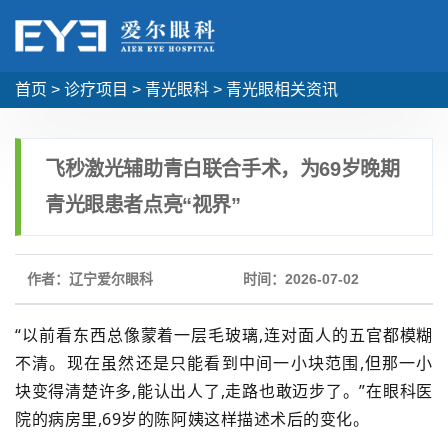
首页
>
诊疗项目
>
青光眼科
>
青光眼相关资讯
飞秒激光辅助青白联合手术，为69岁晚期
青光眼患者点亮“视界”
作者：辽宁爱尔眼科
时间：2026-07-02
“以前看东西总像蒙着一层毛玻璃,连对面人的五官都模糊
不清。现在虽然还是只能看到中间一小块范围,但那一小
块变得清楚许多,能认出人了,走路也敢迈步了。”在眼科医
院的病房里,69岁的陈阿姨这样描述术后的变化。