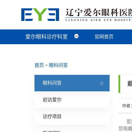
爱尔眼科诊疗科室
官网首页
近视手术科
视光及小儿眼病科
白内障科
青光眼科
角膜眼表科
整形眼眶科
眼底病科
中医眼科
首页
>
眼科问答
眼科问答
初访爱尔
作者：
诊疗项目
配戴
您佩