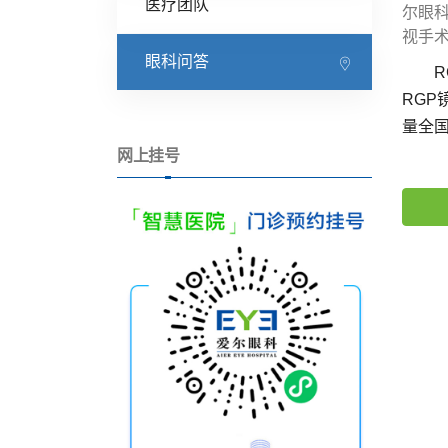
医疗团队
尔眼
视手
眼科问答
RG
RG
量全
网上挂号