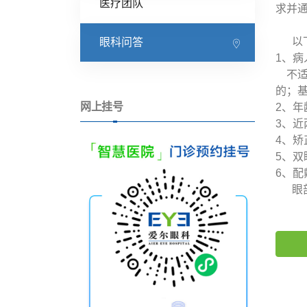
医疗团队
求并
以下
眼科问答
1、
不适
的；
网上挂号
2、年
3、近
4、矫
5、
6、
眼