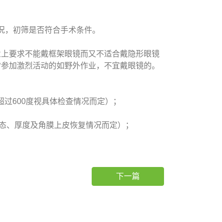
况，初筛是否符合手术条件。
上要求不能戴框架眼镜而又不适合戴隐形眼镜
常参加激烈活动的如野外作业，不宜戴眼镜的。
不超过600度视具体检查情况而定）；
形态、厚度及角膜上皮恢复情况而定）；
24-23251455）
下一篇