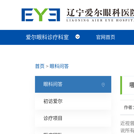
爱尔眼科诊疗科室
官网首页
近视手术科
视光及小儿眼病科
白内障科
青光眼科
角膜眼表科
整形眼眶科
眼底病科
中医眼科
首页
>
眼科问答
眼科问答
初访爱尔
作者
诊疗项目
近视
说所