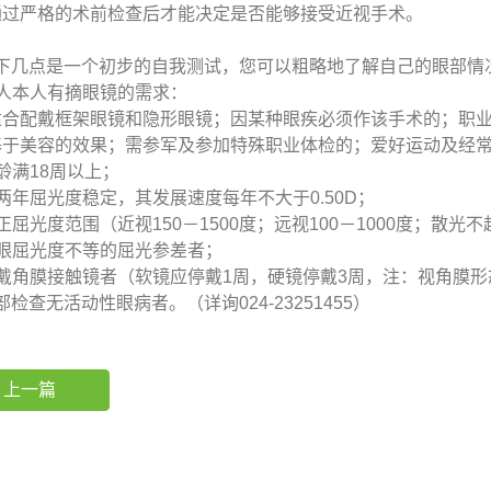
通过严格的术前检查后才能决定是否能够接受近视手术。
几点是一个初步的自我测试，您可以粗略地了解自己的眼部情
病人本人有摘眼镜的需求：
合配戴框架眼镜和隐形眼镜；因某种眼疾必须作该手术的；职业
基于美容的效果；需参军及参加特殊职业体检的；爱好运动及经
龄满18周以上；
两年屈光度稳定，其发展速度每年不大于0.50D；
正屈光度范围（近视150－1500度；远视100－1000度；散光
双眼屈光度不等的屈光参差者；
配戴角膜接触镜者（软镜应停戴1周，硬镜停戴3周，注：视角膜
部检查无活动性眼病者。（详询0
上一篇