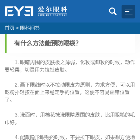
首页
>
眼科问答
有什么方法能预防眼袋？
1. 眼睛周围的皮肤极之薄弱，化妆或卸妆的时候，动作
要轻柔，切忌用力拉扯皮肤。
2. 画下眼线时以不拉动眼皮为原则，为求方便，可以用
乾粉扑轻按在面上来稳定手的位置，这便不容易画错位置
了。
3. 洗面时，用棉花抹洗眼睛周围的皮肤，比用粗糙的毛
巾好。
4. 配戴隐形眼镜的时候，不要拉下眼皮，如果想方便地