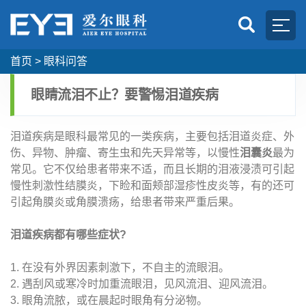
首页
>
眼科问答
眼睛流泪不止？要警惕泪道疾病
泪道疾病是眼科最常见的一类疾病，主要包括泪道炎症、外
伤、异物、肿瘤、寄生虫和先天异常等，以慢性
泪囊炎
最为
常见。它不仅给患者带来不适，而且长期的泪液浸渍可引起
慢性刺激性结膜炎，下睑和面颊部湿疹性皮炎等，有的还可
引起角膜炎或角膜溃疡，给患者带来严重后果。
泪道疾病都有哪些症状?
1. 在没有外界因素刺激下，不自主的流眼泪。
2. 遇刮风或寒冷时加重流眼泪，见风流泪、迎风流泪。
3. 眼角流脓，或在晨起时眼角有分泌物。