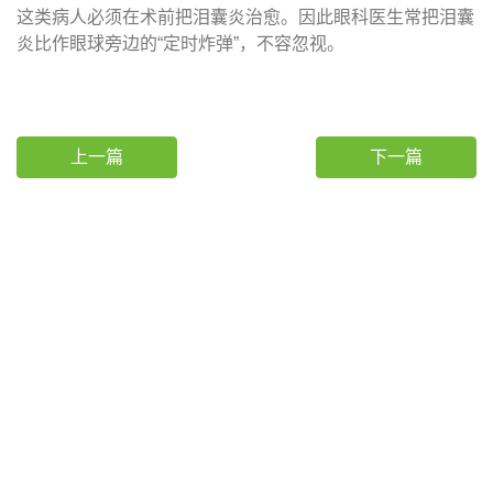
这类病人必须在术前把泪囊炎治愈。因此眼科医生常把泪囊
炎比作眼球旁边的“定时炸弹”，不容忽视。
上一篇
下一篇