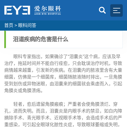
首页
>
眼科问答
泪道疾病的危害是什么
眼科专家指出，如果确诊了“泪囊炎”这个病，应该及早
治疗，拖延时间并不能自行痊愈，只会耽误治疗时机，导致
病情越来越重，引发新的疾病。
在泪囊内的脓液里含有大量
细菌，仿佛是一个细菌库，细菌随脓液随时排出，一旦角膜
受到划伤或异物迷眼，由泪囊来的细菌就会乘虚而入，引起
角膜炎或角膜溃疡。
轻者，愈后遗留角膜瘢痕；严重者会使角膜溃烂、穿
孔，进而失明。而且，泪囊炎是内眼手术的禁忌，如白内障
摘除手术、青光眼手术、近视眼手术等，会造成手术后的严
重感染，可引起全眼球化脓性炎症，导致眼球萎缩或失明，