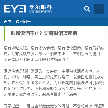
首页
>
眼科问答
眼睛流泪不止？要警惕泪道疾病
没有沙粒入眼，没有悲伤情绪，没有惺忪困倦，没有局部疼
痛，没有皮肤红肿，却常常泪流不止……不明原因的流泪，
主要是因为泪道阻塞使眼泪“夺眶而出”。
泪道疾病是眼科常见的一类疾病，主要包括泪道炎症、外
伤、异物、肿瘤、寄生虫和先天异常等，以慢性泪囊炎为常
见。它不仅给患者带来不适，而且长期的泪液浸渍可引起慢
性刺激性结膜炎，下睑和面颊部湿疹性皮炎等，有的还可引
起角膜炎或角膜溃疡，给患者带来严重后果。
专家提醒，一定要重视无缘无故的流泪，不要随意选择眼药