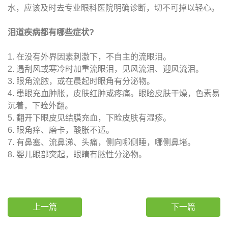
水，应该及时去专业眼科医院明确诊断，切不可掉以轻心。
泪道疾病都有哪些症状?
1. 在没有外界因素刺激下，不自主的流眼泪。
2. 遇刮风或寒冷时加重流眼泪，见风流泪、迎风流泪。
3. 眼角流脓，或在晨起时眼角有分泌物。
4. 患眼充血肿胀，皮肤红肿或疼痛。眼睑皮肤干燥，色素易
沉着，下睑外翻。
5. 翻开下眼皮见结膜充血，下睑皮肤有湿疹。
6. 眼角痒、磨卡，酸胀不适。
7. 有鼻塞、流鼻涕、头痛，侧向哪侧睡，哪侧鼻堵。
8. 婴儿眼部突起，眼睛有脓性分泌物。
上一篇
下一篇