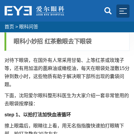
首页
>
眼科问答
眼科小妙招 红茶敷眼去下眼袋
对待下眼袋，在国外有人常采用甘菊、上等红茶或玫瑰子
等，还有用加温的蓖麻油或橄榄油，每天在眼袋处湿敷15分
钟到数小时，这些物质有助于解决眼下部所出现的囊袋问
题。
下面，沈阳爱尔眼科整形科医生为大家介绍一套非常管用的
去眼袋按摩操：
step 1、以拍打法加快血液循环
擦上眼霜后，眼睛往上看，用无名指指腹快速拍打眼睛下
部，拍打次数在20次左右。