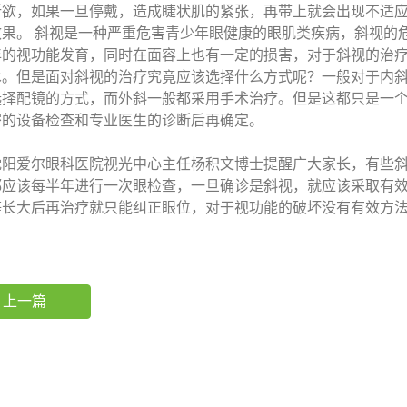
所欲，如果一旦停戴，造成睫状肌的紧张，再带上就会出现不适应
效果。 斜视是一种严重危害青少年眼健康的眼肌类疾病，斜视的
年的视功能发育，同时在面容上也有一定的损害，对于斜视的治
术。但是面对斜视的治疗究竟应该选择什么方式呢？一般对于内
选择配镜的方式，而外斜一般都采用手术治疗。但是这都只是一
密的设备检查和专业医生的诊断后再确定。
爱尔眼科医院视光中心主任杨积文博士提醒广大家长，有些斜
都应该每半年进行一次眼检查，一旦确诊是斜视，就应该采取有
等长大后再治疗就只能纠正眼位，对于视功能的破坏没有有效方
上一篇