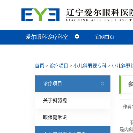
爱尔眼科诊疗科室
官网首页
近视手术科
视光及小儿眼病科
白内障科
青光眼科
角膜眼表科
整形眼眶科
眼底病科
中医眼科
首页
>
诊疗项目
>
小儿斜弱视专科
>
小儿斜弱
诊疗项目
关于斜弱视
作者：
眼保健常识
有很
是内