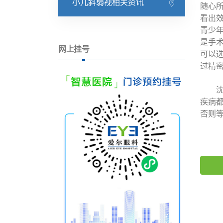
小儿斜弱视相关资讯
随心
看出
青少
是手
网上挂号
可以
过精
沈阳
疾病
否则