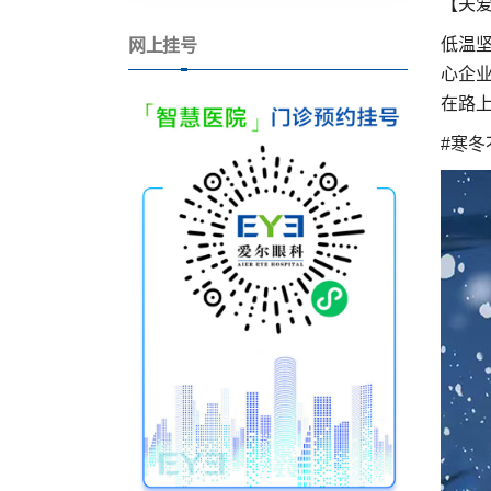
【关
低温
网上挂号
心企
在路
#寒冬