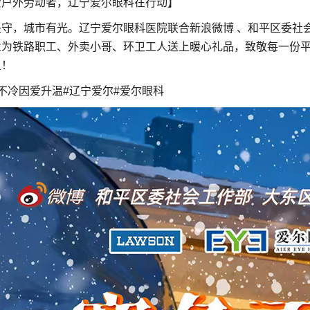
爱户外劳动者，辽宁爱尔眼科在行动】
坚守，城市有光。辽宁爱尔眼科医院联合新浪微博 、和平区委社
业为铁路职工、外卖小哥、环卫工人送上暖心礼品，致敬每一份
上！
不冷因爱升温#辽宁爱尔#爱尔眼科