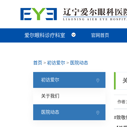
爱尔眼科诊疗科室
官网首页
近视手术科
视光及小儿眼病科
白内障科
青光眼科
角膜眼表科
整形眼眶科
眼底病科
中医眼科
首页
>
初访爱尔
>
医院动态
初访爱尔
关于我们
作者
医院动态
#致敬