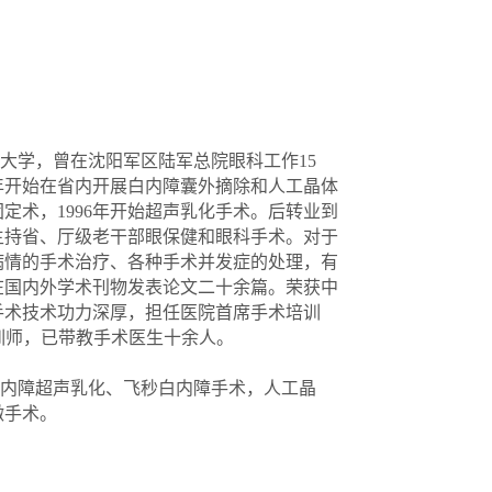
医大学，曾在沈阳军区陆军总院眼科工作15
0年开始在省内开展白内障囊外摘除和人工晶体
定术，1996年开始超声乳化手术。后转业到
主持省、厅级老干部眼保健和眼科手术。对于
病情的手术治疗、各种手术并发症的处理，有
在国内外学术刊物发表论文二十余篇。荣获中
手术技术功力深厚，担任医院首席手术培训
训师，已带教手术医生十余人。
内障超声乳化、飞秒白内障手术，人工晶
微手术。