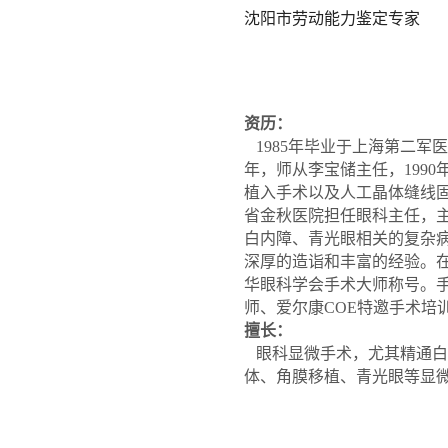
沈阳市劳动能力鉴定专家
资历：
1985年毕业于上海第二军
年，师从李宝储主任，199
植入手术以及人工晶体缝线固
省金秋医院担任眼科主任，
白内障、青光眼相关的复杂
深厚的造诣和丰富的经验。
华眼科学会手术大师称号。
师、爱尔康COE特邀手术培
擅长：
眼科显微手术，尤其精通白
体、角膜移植、青光眼等显