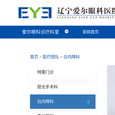
爱尔眼科诊疗科室
官网首页
近视手术科
视光及小儿眼病科
白内障科
青光眼科
角膜眼表科
整形眼眶科
眼底病科
中医眼科
首页
>
医疗团队
>
白内障科
特需门诊
屈光手术科
白内障科