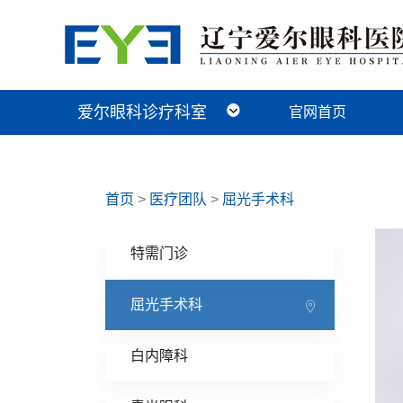
爱尔眼科诊疗科室
官网首页
近视手术科
视光及小儿眼病科
白内障科
青光眼科
角膜眼表科
整形眼眶科
眼底病科
中医眼科
首页
>
医疗团队
>
屈光手术科
特需门诊
屈光手术科
白内障科