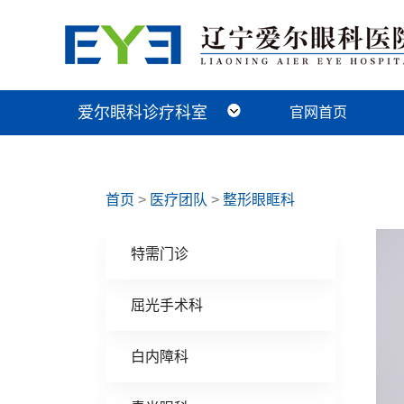
爱尔眼科诊疗科室
官网首页
近视手术科
视光及小儿眼病科
白内障科
青光眼科
角膜眼表科
整形眼眶科
眼底病科
中医眼科
首页
>
医疗团队
>
整形眼眶科
特需门诊
屈光手术科
白内障科