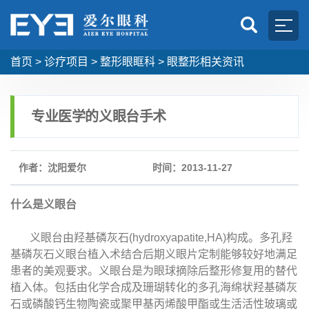
首页
>
诊疗项目
>
整形眼眶科
>
眼整形相关资讯
专业医学的义眼台手术
作者：沈阳爱尔
时间：2013-11-27
什么是义眼台
义眼台由羟基磷灰石(hydroxyapatite,HA)构成。多孔羟
基磷灰石义眼台植入术结合后期义眼片定制能够较好地满足
患者的美观要求。义眼台是为眼球摘除后整形修复用的替代
植入体。包括由化学合成及珊瑚转化的多孔海绵状羟基磷灰
石或磷酸钙生物陶瓷或聚甲基丙烯酸甲酯或生活活性玻璃或