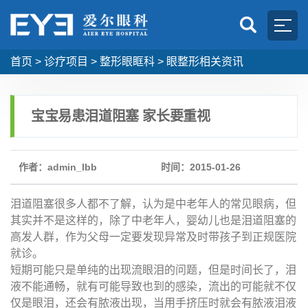
首页
>
诊疗项目
>
整形眼眶科
>
眼整形相关资讯
宝宝易患泪道阻塞 家长要重视
作者：admin_lbb
时间：2015-01-26
泪道阻塞很多人都不了解，认为是中老年人的常见眼病，但
其实并不是这样的，除了中老年人，婴幼儿也是泪道阻塞的
高发人群，作为父母一定要发现异常及时带孩子到正规医院
就诊。
短期可能只是单纯的出现流眼泪的问题，但是时间长了，泪
液不能通畅，就有可能导致也到的感染，流出的可能就不仅
仅是眼泪，还会有脓液出现，当用手挤压时就会有脓液泪液