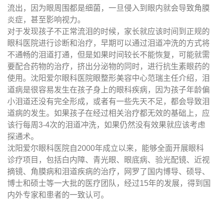
流出，因为眼周围都是细菌，一旦侵入到眼内就会导致角膜
炎症，甚至影响视力。
对于发现孩子不正常流泪的时候，家长就应该时间到正规的
眼科医院进行诊断和治疗，早期可以通过泪道冲洗的方式将
不通畅的泪道打通，但是如果时间较长不能恢复，可能就需
要配合药物的治疗，挤出分泌物的同时，进行抗生素眼药的
使用。沈阳爱尔眼科医院眼整形美容中心范瑞主任介绍，泪
道病是很容易发生在孩子身上的眼科疾病，因为孩子年龄偏
小泪道还没有完全形成，或者有一些先天不足，都会导致泪
道病的发生。如果孩子在经过相关治疗都无效的基础上，应
该行每周3-4次的泪道冲洗，如果仍然没有效果就应该考虑
探通术。
沈阳爱尔眼科医院自2000年成立以来，能够全面开展眼科
诊疗项目，包括白内障、青光眼、眼底病、验光配镜、近视
摘镜、角膜病和泪道疾病的治疗，网罗了国内博导、硕导、
博士和硕士等一大批的医疗团队，经过15年的发展，得到国
内外专家和患者的一致认可。