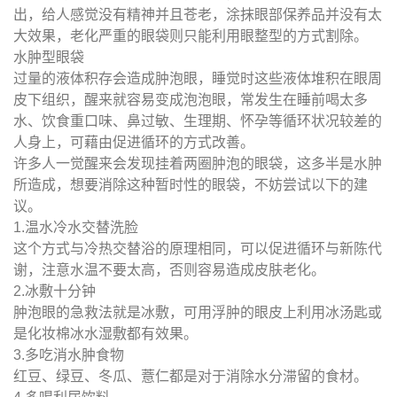
出，给人感觉没有精神并且苍老，涂抹眼部保养品并没有太
大效果，老化严重的眼袋则只能利用眼整型的方式割除。
水肿型眼袋
过量的液体积存会造成肿泡眼，睡觉时这些液体堆积在眼周
皮下组织，醒来就容易变成泡泡眼，常发生在睡前喝太多
水、饮食重口味、鼻过敏、生理期、怀孕等循环状况较差的
人身上，可藉由促进循环的方式改善。
许多人一觉醒来会发现挂着两圈肿泡的眼袋，这多半是水肿
所造成，想要消除这种暂时性的眼袋，不妨尝试以下的建
议。
1.温水冷水交替洗脸
这个方式与冷热交替浴的原理相同，可以促进循环与新陈代
谢，注意水温不要太高，否则容易造成皮肤老化。
2.冰敷十分钟
肿泡眼的急救法就是冰敷，可用浮肿的眼皮上利用冰汤匙或
是化妆棉冰水湿敷都有效果。
3.多吃消水肿食物
红豆、绿豆、冬瓜、薏仁都是对于消除水分滞留的食材。