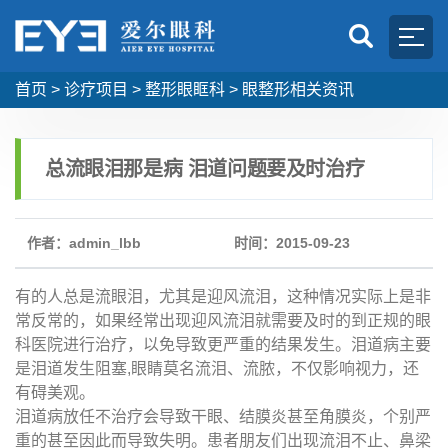
首页
>
诊疗项目
>
整形眼眶科
>
眼整形相关资讯
总流眼泪那是病 泪道问题要及时治疗
作者：admin_lbb
时间：2015-09-23
有的人总是流眼泪，尤其是迎风流泪，这种情况实际上是非
常反常的，如果经常出现迎风流泪就需要及时的到正规的眼
科医院进行治疗，以免导致更严重的结果发生。泪道病主要
是泪道发生阻塞,眼睛莫名流泪、流脓，不仅影响视力，还
有碍美观。
泪道病放任不治疗会导致干眼、结膜炎甚至角膜炎，个别严
重的甚至因此而导致失明。患者朋友们出现流泪不止、鼻梁