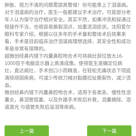
肿胀、视力不清的问题需提高警惕！你可能患上了泪道病。
对于泪道病的治疗，医生一般都建议手术治疗。可是部分老
年人认为保守治疗相对安全。其实不然，如果冲洗和探通过
程操作不当，也很容易撕裂泪点，加重流泪症状。沈阳爱尔
眼科专家介绍，根据以往多年的手术量和整体术后效果来
看，手术是目前临床治疗泪道病理想选择，其安全性和成功
率是非常有保障的。
超微创经鼻内镜下内囊鼻腔吻合术可将病灶部位放大16-
1000倍于电脑显示器上高清成像。使得医生准确定位病
灶，直达病灶，手术创口小而精准，在轻松无痛状态下彻底
清除顽固疾病，可减少传统刀械对黏膜拉扯撕裂伤，减少流
血。
微创经鼻内镜下内囊鼻腔吻合术，适用于各类急、慢性性泪
囊炎，鼻泪管阻塞、以及外路手术败后补救，泪囊摘除、泪
道激光 与插管失败后溢泪等疾病。
上一篇
下一篇