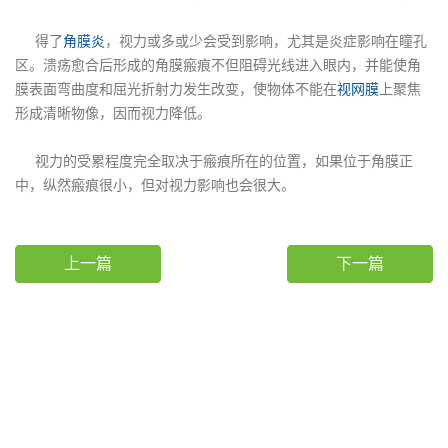
得了
角膜炎
，视力或多或少会受到影响，尤其是炎症影响在瞳孔
区。溃疡愈合后形成的角膜瘢痕不但阻碍光线进入眼内，并能使角
膜表面弯曲度和屈光折射力发生改变，使物体不能在
视网膜
上聚焦
形成清晰物像，因而视力降低。
视力的受累程度完全取决于瘢痕所在的位置，如果位于角膜正
中，纵然瘢痕很小，但对视力影响也会很大。
上一篇
下一篇