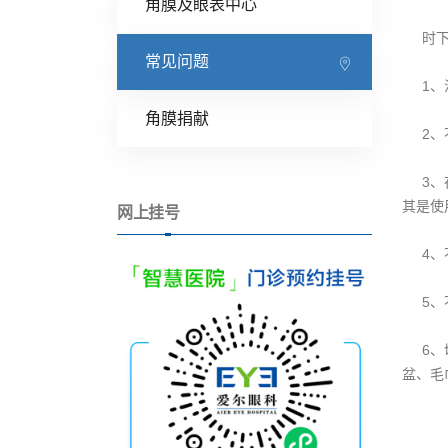
角膜及眼表中心
时下正
常见问题
1、注
角膜捐献
2、不
3、在
其是使
网上挂号
4、不
5、不
6、切
盆、毛