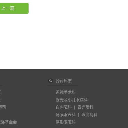
上一篇
诊疗科室
斯
近视手术科
会
视光及小儿眼病科
蔡司
白内障科
|
青光眼科
角膜眼表科
|
眼底病科
霍洛基金会
整形眼眶科