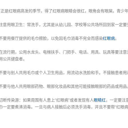
是红眼病高发的季节，得了红眼病眼睛会很红，眼角会有眼屎。青少年
意用眼卫生：常洗手，尤其是从幼儿园、学校等公共场所回到家一定要
要用餐厅提供的毛巾擦脸，以免因毛巾消毒不完全而感染
红眼病
。
流行期，公用水龙头、电梯扶手、门把手、电话、用具、玩具等要注意
用公共键盘者。
要与别人共用毛巾或个人卫生用品，用流动水洗脸和手。不接触患者用
要与他人共用眼部药物、眼部化妆品和其他可能接触眼部的药品或用品
断传染源：如果周围有人患上“红眼病”或者发现有人
眼睛红
，一定要注
巾一定要煮沸消毒。一旦与病人接触后必须洗手消毒，并且不要帮“红眼病