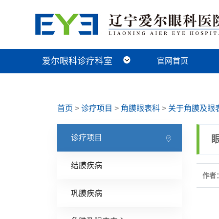
爱尔眼科诊疗科室
官网首页
近视手术科
视光及小儿眼病科
白内障科
青光眼科
角膜眼表科
整形眼眶科
眼底病科
中医眼科
首页
>
诊疗项目
>
角膜眼表科
>
关于角膜及眼
诊疗项目
结膜疾病
作者：
巩膜疾病