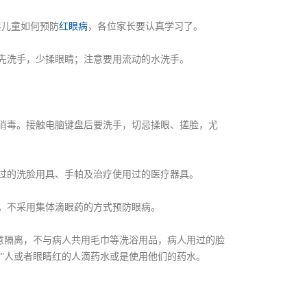
儿童如何预防
红眼病
，各位家长要认真学习了。
先洗手，少揉眼睛；注意要用流动的水洗手。
消毒。接触电脑键盘后要洗手，切忌揉眼、搓脸，尤
过的洗脸用具、手帕及治疗使用过的医疗器具。
。不采用集体滴眼药的方式预防眼病。
意隔离，不与病人共用毛巾等洗浴用品，病人用过的脸
”人或者眼睛红的人滴药水或是使用他们的药水。