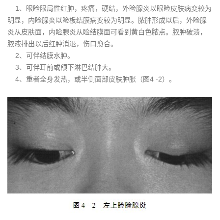
1、眼睑限局性红肿，疼痛，硬结，外睑腺炎以眼睑皮肤病变较为
明显，内睑腺炎以睑板结膜病变较为明显。脓肿形成以后，外睑腺
炎从皮肤面，内睑腺炎从睑结膜面可看到黄白色脓点。脓肿破溃，
脓液排出以后红肿消退，伤口愈合。
2、可伴结膜水肿。
3、可伴耳前或颌下淋巴结肿大。
4、重者全身发热，或半侧面部皮肤肿胀（图4 -2）。