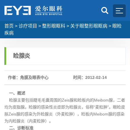
首页
>
诊疗项目
>
整形眼眶科
>
关于眼整形眼眶病
>
眼睑
疾病
睑腺炎
作者：角膜及眼表中心
时间：2012-02-14
一、概述
睑腺主要包括睫毛毛囊周围的Zeis腺和睑板内的Meibom腺，二者
均为皮脂腺。睑腺的感染性炎症即为睑腺炎，俗称“麦粒肿”。眼睑皮
肤Zeis腺的感染为外睑腺炎（外麦粒肿），睑板内Meibom腺的感染
为内睑腺炎（内麦粒肿）。
二、诊断标准