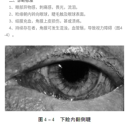
二、诊断标准
1、眼部异物感，刺痛感，畏光，流泪。
2、睑缘朝内转向眼球，睫毛触及眼球表面。
3、结膜充血，角膜上皮损伤，甚或溃疡。
4、持续存在者，角膜可发生混浊，血管翳，导致视力障碍（图4
-4）。