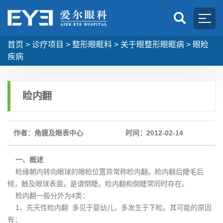
首页
>
诊疗项目
>
整形眼眶科
>
关于眼整形眼眶病
>
眼睑
疾病
睑内翻
作者：角膜及眼表中心
时间：2012-02-14
一、概述
睑缘朝内转向眼球的眼睑位置异常称睑内翻。睑内翻后睫毛后
倾，触及眼球表面，是谓倒睫。睑内翻和倒睫常同时存在。
睑内翻一般分外为4类：
1、先天性睑内翻 多见于婴幼儿，多发生于下睑。其可能的原因
有：