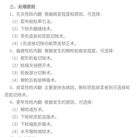
三、处理原则
1、先天性睑内翻 根据病变程度和原因，可选择：
（1）胶布粘贴牵引法。
（2）下睑外翻缝线术。
（3）条形皮肤轮匝肌切除术。
（4）L形皮肤切除内眦赘皮矫正术。
2、瘢痕性睑内翻 根据发生的眼睑和病变程度，可选择：
（1）楔形睑板切除术。
（2）睑缘灰线劈开术。
（3）睑板部分切断术。
（4）眼睑后板层移植术。
3、痉挛性睑内翻 主要是除去病因，眼轮匝肌痉挛者则可选择轮
匝肌切除术。
4、更年性睑内翻 根据发生的原因，可选择：
（1）眼睑成形术。
（2）下睑轮匝肌加强术。
（3）下睑缩肌折襞术。
（4）水平眼睑缩短术。