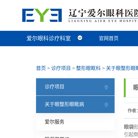
爱尔眼科诊疗科室
官网首页
近视手术科
视光及小儿眼病科
白内障科
青光眼科
角膜眼表科
整形眼眶科
眼底病科
中医眼科
首页
>
诊疗项目
>
整形眼眶科
>
关于眼整形眼
诊疗项目
关于眼整形眼眶病
作者：
爱尔服务
眼袋
引起