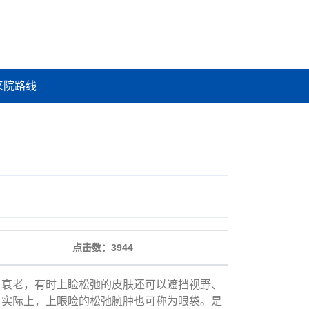
来院路线
点击数：
3944
、衰老，有时上睑松弛的皮肤还可以遮挡视野、
，实际上，上眼睑的松弛臃肿也可称为眼袋。是