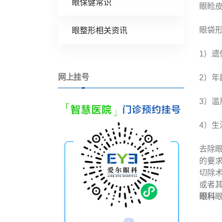
眼保健常识
眼睑
眼袋
眼整形相关资讯
1）遗
网上挂号
2）
3）
4）
去除
的要
切除
或者
眼科