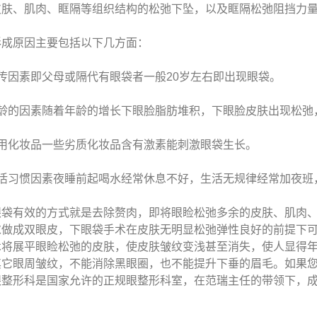
皮肤、肌肉、眶隔等组织结构的松弛下坠，以及眶隔松弛阻挡力
形成原因主要包括以下几方面：
传因素即父母或隔代有眼袋者一般20岁左右即出现眼袋。
年龄的因素随着年龄的增长下眼脸脂肪堆积，下眼脸皮肤出现松弛
滥用化妆品一些劣质化妆品含有激素能刺激眼袋生长。
生活习惯因素夜睡前起喝水经常休息不好，生活无规律经常加夜班
眼袋有效的方式就是去除赘肉，即将眼睑松弛多余的皮肤、肌肉
求做成双眼皮，下眼袋手术在皮肤无明显松弛弹性良好的前提下
术将展平眼睑松弛的皮肤，使皮肤皱纹变浅甚至消失，使人显得
其它眼周皱纹，不能消除黑眼圈，也不能提升下垂的眉毛。如果
眼整形科是国家允许的正规眼整形科室，在范瑞主任的带领下，