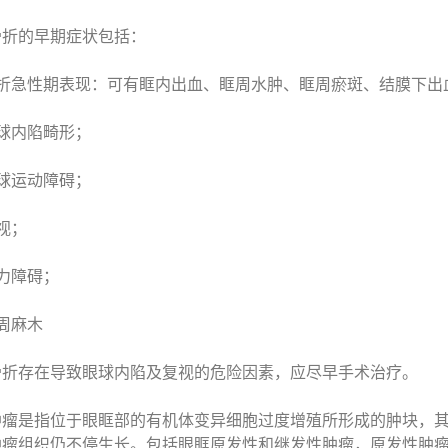
骨折的早期症状包括：
骨折急性期表现：可有眶内出血、眶周水肿、眶周瘀斑、结膜下出
球内陷畸形；
球运动障碍；
视；
力障碍；
周麻木
骨折存在导致眼球内陷及复视的危险因素，应尽早手术治疗。
肿瘤是指位于眼眶部的有机体变异细胞过度增殖所形成的肿块，
肿瘤组织仍不停生长。包括眼眶原发性和继发性肿瘤，原发性肿