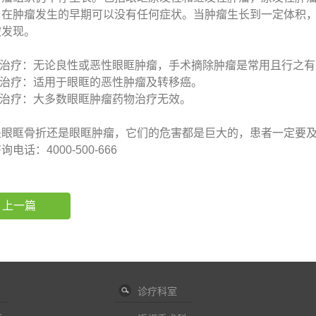
。在肿瘤发生的早期可以没有任何症状。当肿瘤生长到一定体积
被发现。
手术治疗：无论良性或恶性眼眶肿瘤，手术摘除肿瘤是常用且行之
射治疗：适用于眼眶的恶性肿瘤及转移癌。
物治疗：大多数眼眶肿瘤药物治疗无效。
是眼眶骨折还是眼眶肿瘤，它们的危害都是巨大的，患者一定要
电话：4000-500-666
上一篇
诊疗科室