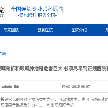
全国连锁专业眼科医院
•爱尔眼科 服务全国•
专家团队
智慧医院
医院介绍
眶病
眼眶骨折和眼眶肿瘤是危害巨大 必须尽早到正规医院
admin_lbb
时间：2015-08-07
骨折
是常见的颅颌面损伤类型之一，可单独发生，也可与颅面其
眼眶周围骨骼遭受外力打击，可出现眼眶骨折。