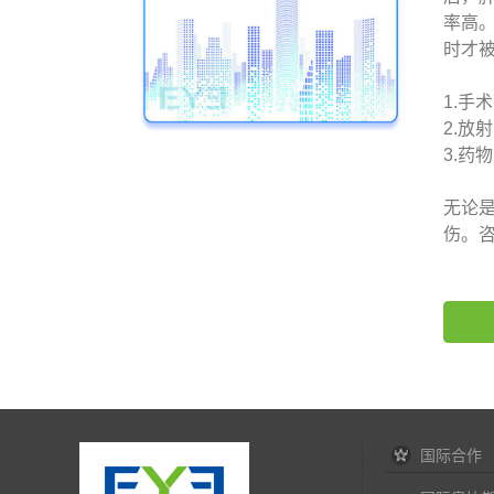
率高
时才
1.
2.放
3.药
无论
伤。咨询
国际合作