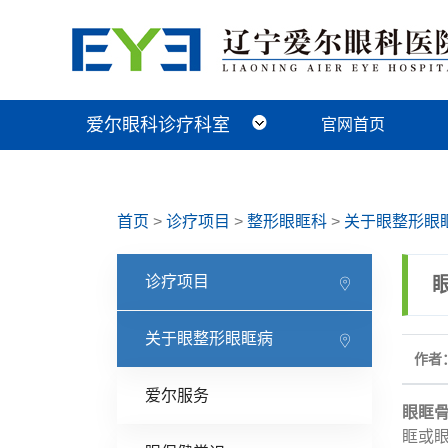
爱尔眼科诊疗科室
官网首页
近视手术科
视光及小儿眼病科
白内障科
青光眼科
角膜眼表科
整形眼眶科
眼底病科
中医眼科
首页
>
诊疗项目
>
整形眼眶科
>
关于眼整形眼
诊疗项目
关于眼整形眼眶病
作者：
爱尔服务
眼眶
眶或