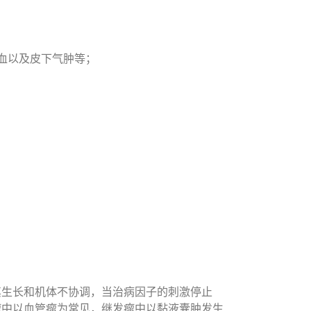
血以及皮下气肿等；
其生长和机体不协调，当治病因子的刺激停止
瘤中以血管瘤为常见，继发瘤中以黏液囊肿发生