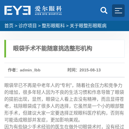
首页
>
诊疗项目
>
整形眼眶科
>
关于眼整形眼眶病
眼袋手术不能随意挑选整形机构
作者：admin_lbb
时间：2015-08-13
眼袋早已不再是中老年人的“专利”，随着社会压力和竞争力
的增加，很多年轻人因为不良的生活习惯和作息导致了眼袋
的提前出现，显然，眼袋让人看上去没有精神，而且显得苍
老，祛除眼袋成了很多人的选择，它虽然是一个小的眼部整
形手术，但建议大家一定要选择正规眼科医疗机构，否则有
可能造成眼部并发症，更加影响美观。
因为有些缺少手术经验的医生在做外切眼袋术时，没有经过