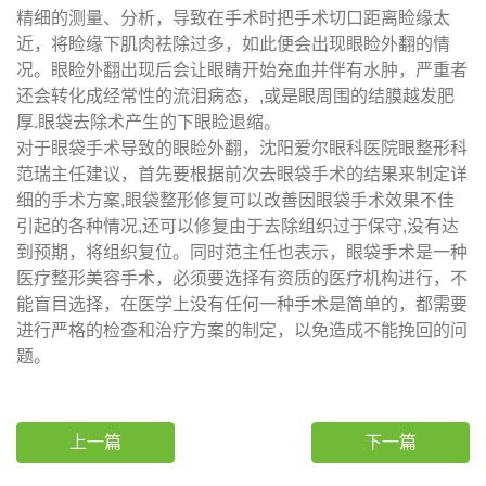
精细的测量、分析，导致在手术时把手术切口距离睑缘太
近，将睑缘下肌肉祛除过多，如此便会出现眼睑外翻的情
况。眼睑外翻出现后会让眼睛开始充血并伴有水肿，严重者
还会转化成经常性的流泪病态，,或是眼周围的结膜越发肥
厚.眼袋去除术产生的下眼睑退缩。
对于眼袋手术导致的眼睑外翻，沈阳爱尔眼科医院眼整形科
范瑞主任建议，首先要根据前次去眼袋手术的结果来制定详
细的手术方案,眼袋整形修复可以改善因眼袋手术效果不佳
引起的各种情况,还可以修复由于去除组织过于保守,没有达
到预期，将组织复位。同时范主任也表示，眼袋手术是一种
医疗整形美容手术，必须要选择有资质的医疗机构进行，不
能盲目选择，在医学上没有任何一种手术是简单的，都需要
进行严格的检查和治疗方案的制定，以免造成不能挽回的问
题。
上一篇
下一篇