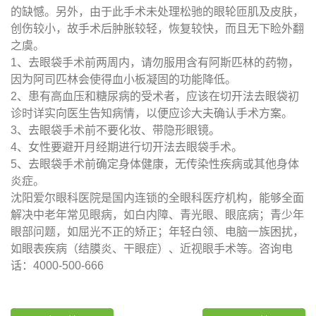
的缺憾。另外，由于此手术未处理松驰的眼轮匝肌及皮肤，
创伤较小，故手术后肿胀较轻，恢复较快，而且无下睑外翻
之虞。
1、去眼袋手术前两周内，请勿服用含有阿斯匹林的药物，
因为阿司匹林会使得血小板凝固的功能降低。
2、患有高血压和糖尿病的受术者，应该在切开法去眼袋初
诊时详实向医生告知病情，以便应诊大夫确认手术方案。
3、去眼袋手术前不要化妆、带隐形眼镜。
4、女性要避开月经期进行切开法去眼袋手术。
5、去眼袋手术前确定身体健康，无传染性疾病或其他身体
炎症。
沈阳爱尔眼科医院是国内连锁的全眼科医疗机构，能够全面
解决中老年常见眼病，如白内障、青光眼、眼底病；青少年
眼部问题，如屈光不正的矫正；年轻白领、电脑一族困扰，
如眼表疾病（结膜炎、干眼症）、近视眼手术等。咨询电
话：4000-500-666