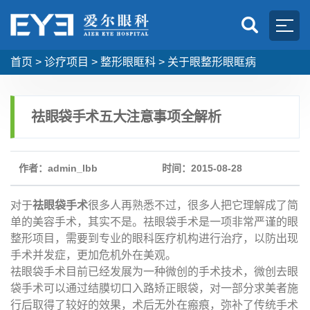
首页
>
诊疗项目
>
整形眼眶科
>
关于眼整形眼眶病
祛眼袋手术五大注意事项全解析
作者：admin_lbb
时间：2015-08-28
对于
祛眼袋手术
很多人再熟悉不过，很多人把它理解成了简
单的美容手术，其实不是。祛眼袋手术是一项非常严谨的眼
整形项目，需要到专业的眼科医疗机构进行治疗，以防出现
手术并发症，更加危机外在美观。
祛眼袋手术目前已经发展为一种微创的手术技术，微创去眼
袋手术可以通过结膜切口入路矫正眼袋，对一部分求美者施
行后取得了较好的效果，术后无外在瘢痕，弥补了传统手术