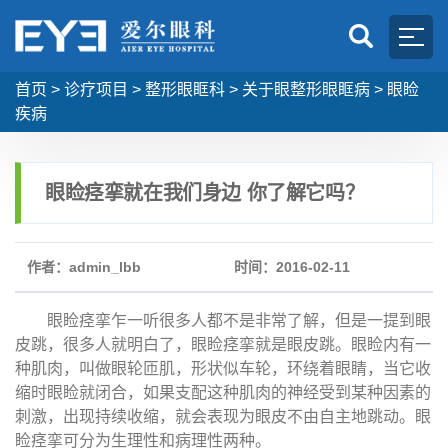
首页
>
诊疗项目
>
整形眼眶科
>
关于眼整形眼眶病
>
眼睑
疾病
眼睑痉挛就在我们身边 你了解它吗？
作者：admin_lbb
时间：2016-02-11
眼睑痉挛乍一听很多人都不是非常了解，但是一提到眼
皮跳，很多人就明白了，眼睑痉挛就是眼皮跳。眼睑内有一
种肌肉，叫做眼轮匝肌，形状似车轮，环绕着眼睛，当它收
缩时眼睑就闭合，如果支配这种肌肉的神经受到某种因素的
刺激，出现持续收缩，就会表现为眼皮不由自主地跳动。眼
睑痉挛可分为生理性和病理性两种。