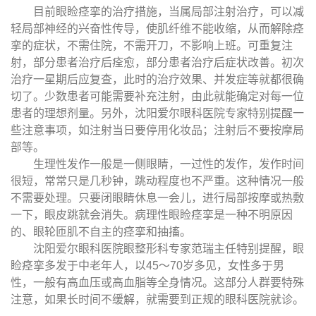
目前眼睑痉挛的治疗措施，当属局部注射治疗，可以减
轻局部神经的兴奋性传导，使肌纤维不能收缩，从而解除痉
挛的症状，不需住院，不需开刀，不影响上班。可重复注
射，部分患者治疗后痊愈，部分患者治疗后症状改善。初次
治疗一星期后应复查，此时的治疗效果、并发症等就都很确
切了。少数患者可能需要补充注射，由此就能确定对每一位
患者的理想剂量。另外，沈阳爱尔眼科医院专家特别提醒一
些注意事项，如注射当日要停用化妆品；注射后不要按摩局
部等。
生理性发作一般是一侧眼睛，一过性的发作，发作时间
很短，常常只是几秒钟，跳动程度也不严重。这种情况一般
不需要处理。只要闭眼睛休息一会儿，进行局部按摩或热敷
一下，眼皮跳就会消失。病理性眼睑痉挛是一种不明原因
的、眼轮匝肌不自主的痉挛和抽搐。
沈阳爱尔眼科医院眼整形科专家范瑞主任特别提醒，眼
睑痉挛多发于中老年人，以45～70岁多见，女性多于男
性，一般有高血压或高血脂等全身情况。这部分人群要特殊
注意，如果长时间不缓解，就需要到正规的眼科医院就诊。