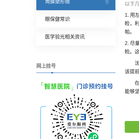
角膜塑形镜
以下
1.
用
眼保健常识
睑，
帕。
医学验光相关资讯
2.
尽
睑。
沈阳
网上挂号
该提
在做
能够