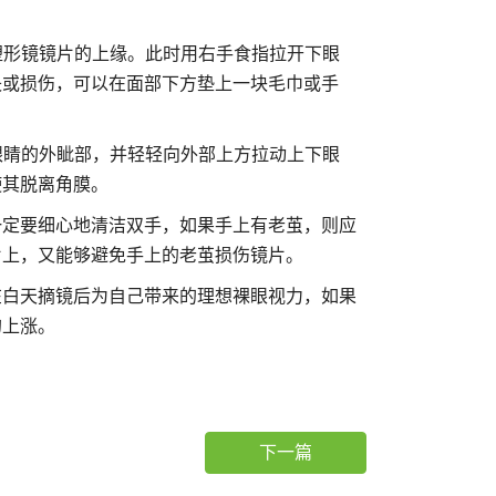
塑形镜镜片的上缘。此时用右手食指拉开下眼
失或损伤，可以在面部下方垫上一块毛巾或手
眼睛的外眦部，并轻轻向外部上方拉动上下眼
使其脱离角膜。
定要细心地清洁双手，如果手上有老茧，则应
片上，又能够避免手上的老茧损伤镜片。
白天摘镜后为自己带来的理想裸眼视力，如果
的上涨。
下一篇