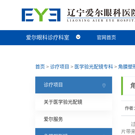
爱尔眼科诊疗科室
官网首页
近视手术科
视光及小儿眼病科
白内障科
青光眼科
角膜眼表科
整形眼眶科
眼底病科
中医眼科
首页
>
诊疗项目
>
医学验光配镜专科
>
角膜塑
诊疗项目
关于医学验光配镜
作者：
爱尔服务
过年
片带