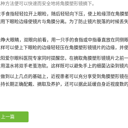
几种方法便可以快速而安全地将角膜塑形镜摘下。
左手食指轻轻拉开上眼睑，随后轻轻向下压，使上睑缘顶在角膜
利用下眼睑边缘使镜片与角膜分离。为了防止镜片脱落的时候丢
量睁大眼睛，双眼向前看，用一只手的食指或中指垂直放在同侧
这样可以使上下眼睑的边缘轻轻压在角膜塑形镜镜片的边缘，并
爱尔眼科医院专家同时提醒您，在摘取角膜塑形镜镜片之前一
前用温水将双手老茧泡软。这样既可以避免手上的细菌沾染到镜
到以上几点的基础上，近视患者可以充分享受到角膜塑形镜在
坚持长期正确配戴、摘取及养护，还可以据此延缓自身近视度数
上一篇