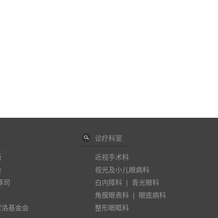
诊疗科室
斯
近视手术科
会
视光及小儿眼病科
蔡司
白内障科
|
青光眼科
角膜眼表科
|
眼底病科
霍洛基金会
整形眼眶科