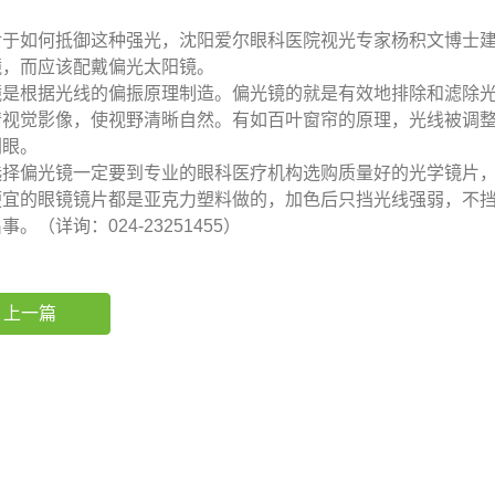
。
如何抵御这种强光，沈阳爱尔眼科医院视光专家杨积文博士建
镜，而应该配戴偏光太阳镜。
镜是根据光线的偏振原理制造。偏光镜的就是有效地排除和滤除
睛视觉影像，使视野清晰自然。有如百叶窗帘的原理，光线被调
刺眼。
偏光镜一定要到专业的眼科医疗机构选购质量好的光学镜片，几
便宜的眼镜镜片都是亚克力塑料做的，加色后只挡光线强弱，不
事。（详询：024-23251455）
上一篇