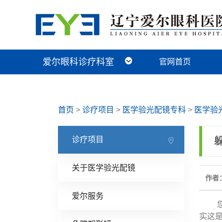
爱尔眼科诊疗科室
官网首页
近视手术科
视光及小儿眼病科
白内障科
青光眼科
角膜眼表科
整形眼眶科
眼底病科
中医眼科
首页
>
诊疗项目
>
医学验光配镜专科
>
医学验
诊疗项目
关于医学验光配镜
作者：
爱尔服务
您有
实这