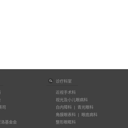
诊疗科室
斯
近视手术科
会
视光及小儿眼病科
蔡司
白内障科
|
青光眼科
角膜眼表科
|
眼底病科
霍洛基金会
整形眼眶科