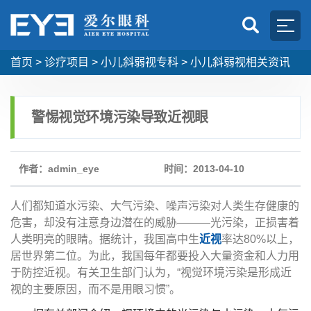
首页
>
诊疗项目
>
小儿斜弱视专科
>
小儿斜弱视相关资讯
警惕视觉环境污染导致近视眼
作者：admin_eye
时间：2013-04-10
人们都知道水污染、大气污染、噪声污染对人类生存健康的
危害，却没有注意身边潜在的威胁———光污染，正损害着
人类明亮的眼睛。据统计，我国高中生
近视
率达80%以上，
居世界第二位。为此，我国每年都要投入大量资金和人力用
于防控近视。有关卫生部门认为，“视觉环境污染是形成近
视的主要原因，而不是用眼习惯”。