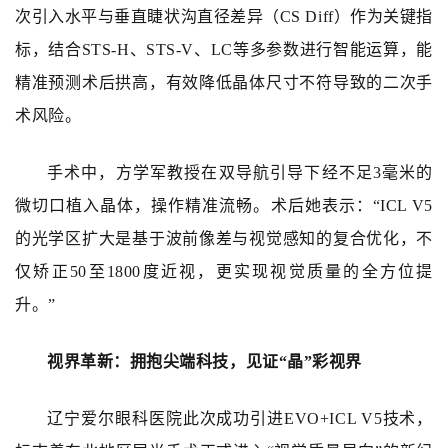
次引入
水平与垂直睫状沟直径差异（CS Diff）
作为关键指
标，结合
STS-H、STS-V、LC
等
多参数进行智能运算，能
精准预测术后拱高，有效降低晶体尺寸不符导致的二次手
术风险。
手术中，方学军教授在双导航引导下经不足3毫米的
微切口植入晶体，操作精准流畅。术后她表示：“ICL V5
的光学区扩大是基于波前像差与视觉感知的复合优化，不
仅矫正50至1800度近视，更实现视觉质量的全方位提
升。”
视界革新
：
拥抱尖端科技，见证
“晶”彩视界
辽宁爱尔眼科医院此次成功引进EVO+
ICL V5
技术，