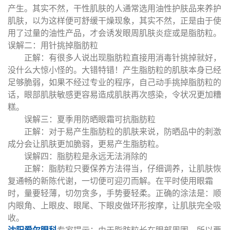
产生。其实不然，干性肌肤的人通常选用油性护肤品来养护
肌肤，以为这样便可舒缓干燥现象，其实不然，正是由于使
用了过量的油性产品，才会诱发眼周肌肤炎症或是脂肪粒。
误解二：用针挑掉脂肪粒
正解：有很多人说出现脂肪粒直接用消毒针挑掉就好，
没什么大惊小怪的。大错特错！产生脂肪粒的肌肤本身已经
足够脆弱，如果不经过专业的程序，自己动手挑掉脂肪粒的
话，眼部肌肤敏感更容易造成肌肤再次感染，令状况更加糟
糕。
误解三：夏季用防晒眼霜可抗脂肪粒
正解：对于易产生脂肪粒的肌肤来说，防晒品中的刺激
成分会让肌肤更加脆弱，更易产生脂肪粒。
误解四：脂肪粒是永远无法消除的
正解：脂肪粒只要保养方法得当，仔细调养，让肌肤恢
复通畅的新陈代谢，一切便可迎刃而解。在平时使用眼霜
时，量要轻薄，切勿贪多，手势要轻柔。正确的涂法是：顺
内眼角、上眼皮、眼尾、下眼皮做环形按摩，让肌肤完全吸
收。