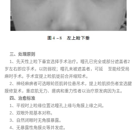
三、处理原则
1、先天性上睑下垂宜选择手术治疗。瞳孔已完全或部分遮盖者2
岁左右即应手术，以防弱视；瞳孔未被遮盖者，可延 至能经受局
麻时手术。手术宜提上睑肌徙前合并缩短术。
2、神经麻痹者可选眼轮匝肌转位悬吊术，提上睑肌损伤者宜选腱
膜修复术，重症肌无力、癔病和重力性者以治疗原发病因为主。
四、治愈标准
1、平视时上睑缘位置达瞳孔上缘与角膜上缘之间。
2、双眼外观基本对称。
3、自然闭眼时无角膜暴露。
4、无暴露性角膜炎等并发症。