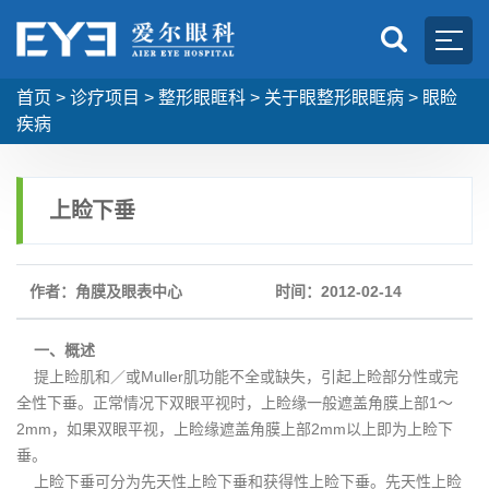
首页
>
诊疗项目
>
整形眼眶科
>
关于眼整形眼眶病
>
眼睑
疾病
上睑下垂
作者：角膜及眼表中心
时间：2012-02-14
一、概述
提上睑肌和／或Muller肌功能不全或缺失，引起上睑部分性或完
全性下垂。正常情况下双眼平视时，上睑缘一般遮盖角膜上部1～
2mm，如果双眼平视，上睑缘遮盖角膜上部2mm以上即为上睑下
垂。
上睑下垂可分为先天性上睑下垂和获得性上睑下垂。先天性上睑