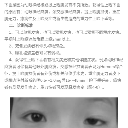
下垂是因为动眼神经核或提上睑肌发育不良所致。获得性上睑下垂
的原因有：动眼神经麻痹，颈交感神经麻痹，提上睑肌损伤，重症
肌无力，癔病性及上睑炎症或新生物造成的重力性上睑下垂等。
二、诊断标准
1、可以单侧发病，也可以双侧发病，也可以双侧不同程度发病。
平视时上睑缘遮盖角膜上缘2mm以上。
2、双侧发病者有仰头视物现象。
3、瞳孔被遮盖者可以有弱视。
4、获得性上睑下垂者有相关病史和其他伴随症状。例如动眼神经
麻痹者可伴有其他眼外肌麻痹，交感神经损害者表现为Horners综合
征，提上睑肌损伤者有外伤或相关部位手术史，重症肌无力者皮下
或肌肉注射新斯的明0.5～1.0mg后15～45min上睑下垂好转，癔病
者有反复发作病史，重力性者可发现原发病变（图4-8）。