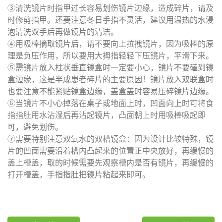
③清洗镜片时指甲过长容易划伤镜片边缘，造成碎片，请及
时修剪指甲。还要注意冬日手指不灵活，建议用温热的水浸
泡清洗双手后再做镜片的清洁。
④用吸棒摘取镜片后，请不要向上拉拽镜片，因为吸棒的原
理是负压作用，所以要用大拇指轻轻下压镜片，平滑下来。
⑤需镜片放入柱状垂直镜盒时一定要小心，镜片不要磕到镜
盒边缘，这是半成患者碎片的主要原因！镜片放入双联盒时
也要注意不能紧贴镜盒边缘，盖盒盖时容易压碎镜片边缘。
⑥当镜片不小心掉落在桌子或地面上时，凹面向上时可将食
指指肚用水沾湿后再沾起镜片，凸面朝上时用吸棒吸起即
可，避免划伤。
⑦需要特别注意双氧水的双槽镜盒：因为设计比较特殊，镜
片的凹面需要沿着槽内凸起来的位置正中央放好，再缓慢的
盖上槽盖，取的时候需要先观察槽内是否有镜片，再缓慢的
打开槽盖，手指指肚把镜片粘起来即可。