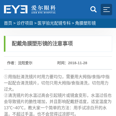
首页
>
诊疗项目
>
医学验光配镜专科
>
角膜塑形镜
配戴角膜塑形镜的注意事项
作者：沈阳爱尔
时间：2018-11-28
①用指肚清洗镜片时用力要均匀，需要用大拇指/食指/中指
一起配合清洗镜片，切勿只用大拇指/食指清洗，切勿用力
过大。
②清洗镜片的水温过高会引起镜片或镜盒变形，水温过低也
会导致镜片的脆性增加，并且影响配戴舒适度，适宜温度为
13℃~40℃，教大家一个简单的方法：用手试凉白开的水
温，不超过手温，也不会觉得过凉即可。