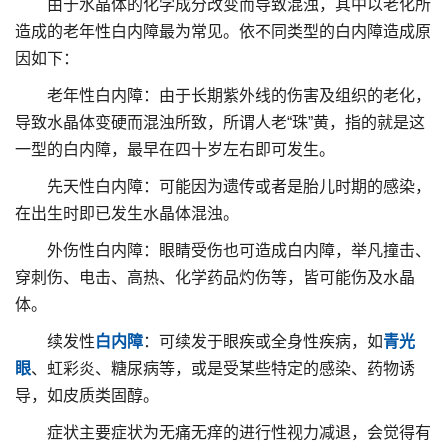
由于水晶体的化学成分改变而导致混浊，其中以老化所
造成的老年性白内障最为常见。依不同类型的白内障造成原
因如下：
老年性白内障：由于长期紫外线的伤害及组织的老化，
导致水晶体变硬而混浊所致，所谓人老“珠”黄，指的就是这
一型的白内障，最早在四十岁左右即可发生。
先天性白内障：可能因为遗传或者是胎儿时期的感染，
在出生时即已发生水晶体混浊。
外伤性白内障：眼睛受伤也可造成白内障，举凡撞击、
穿刺伤、电击、高热、化学药品灼伤等，皆可能伤及水晶
体。
续发性
白内障
：可续发于眼疾或全身性疾病，如
青光
眼
、虹彩炎、糖尿病等，或是受某些特定的感染、药物诱
导，如皮质类固醇。
症状主要症状为无痛无痒的进行性视力减退，会觉得有