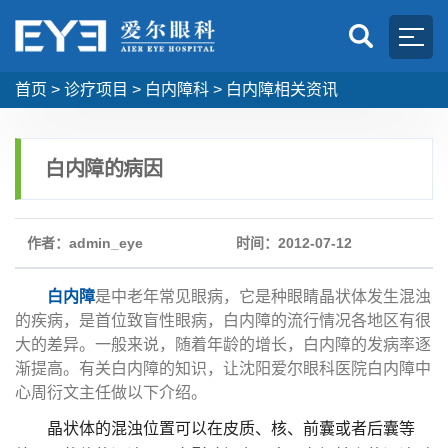
首页
>
诊疗项目
>
白内障科
>
白内障相关资讯
白内障的病因
作者：admin_eye
时间：2012-07-12
白内障
是中老年常见眼病，它是种眼睛晶状体发生混浊
的疾病，是首位致盲性眼病，白内障的流行情况各地区有很
大的差异。一般来说，随着年龄的增长，白内障的发病率逐
渐提高。有关白内障的知识，让沈阳爱尔眼科医院白内障中
心周衍文主任做以下介绍。
晶状体的混浊位置可以在皮质、核、前囊或者后囊等