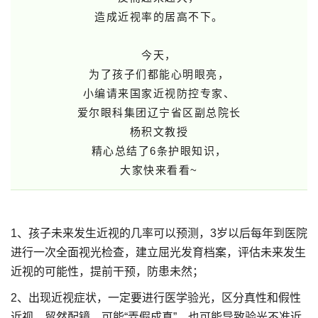
造成近视率的居高不下。
今天，
为了孩子们都能心明眼亮，
小编请来国家近视防控专家、
爱尔眼科集团辽宁省区副总院长
杨积文教授
精心总结了6条护眼知识，
大家快来看看~
1、孩子未来发生近视的几率可以预测，3岁以后每年到医院
进行一次全面视光检查，建立屈光发育档案，评估未来发生
近视的可能性，提前干预，防患未然；
2、出现近视症状，一定要进行医学验光，区分真性和假性
近视，贸然配镜，可能“弄假成真”，也可能导致验光不准近