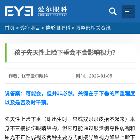
首页
>
诊疗项目
>
整形眼眶科
>
眼整形相关资讯
孩子先天性上睑下垂会不会影响视力？
作者：辽宁爱尔眼科
时间：2026-01-05
说答案
：可能会，但并非必然
，
关键在于下垂的严重程度
以及是否及时干预。
先天性上睑下垂（即出生时一只或双眼眼皮抬不起来）本
身不直接损伤眼睛结构，但它可能通过形觉剥夺性弱视
和
屈光不正性弱视这
两种主要方式间接导致视力
如果上睑下