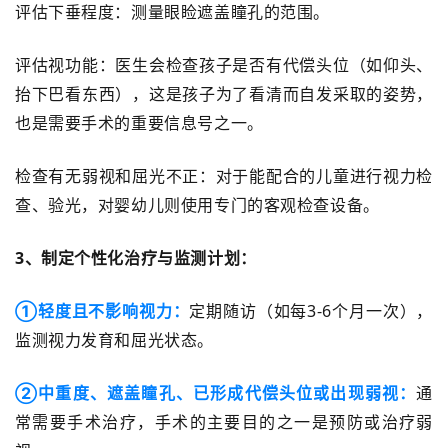
评估下垂程度：测量眼睑遮盖瞳孔的范围。
评估视功能：医生会检查孩子是否有代偿头位（如仰头、
抬下巴看东西），这是孩子为了看清而自发采取的姿势，
也是需要手术的重要
信息
号之一。
检查有无弱视和屈光不正：对于能配合的儿童进行视力检
查、验光，对婴幼儿则使用专门的客观检查设备。
3、
制定个性化治疗与监测计划：
①
轻度且不影响视力：
定期随访（如每
3-6个月一次），
监测视力发育和屈光状态。
②
中重度、遮盖瞳孔、已形成代偿头位或出现弱视：
通
常需要手术治疗，手术的主要目的之一是预防或治疗弱